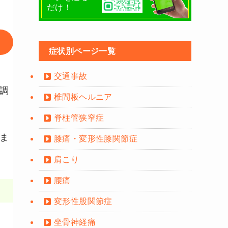
だけ！
症状別ページ一覧
交通事故
調
椎間板ヘルニア
脊柱管狭窄症
ま
膝痛・変形性膝関節症
肩こり
腰痛
変形性股関節症
坐骨神経痛