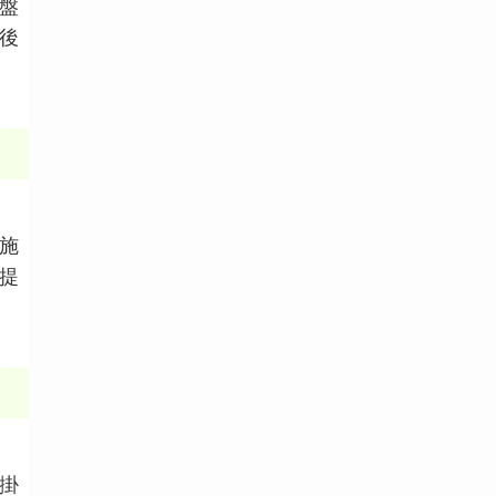
盤
後
施
提
掛