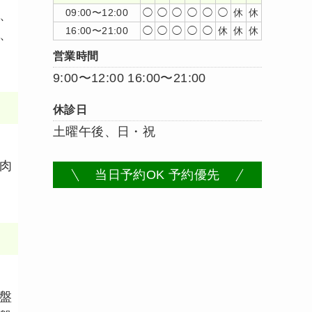
09:00〜12:00
◯
◯
◯
◯
◯
◯
休
休
、
16:00〜21:00
◯
◯
◯
◯
◯
休
休
休
、
営業時間
9:00〜12:00 16:00〜21:00
休診日
土曜午後、日・祝
肉
当日予約OK 予約優先
盤