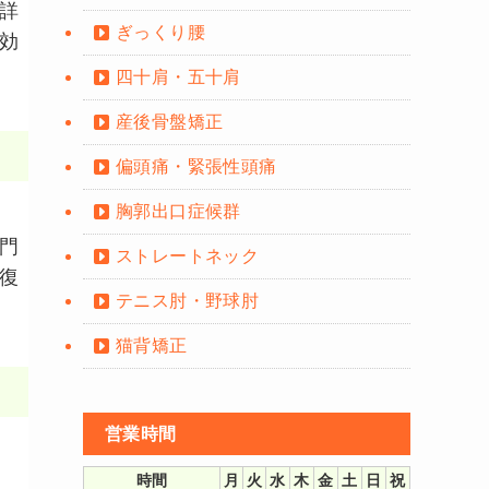
詳
ぎっくり腰
効
四十肩・五十肩
産後骨盤矯正
偏頭痛・緊張性頭痛
胸郭出口症候群
門
ストレートネック
復
テニス肘・野球肘
猫背矯正
営業時間
時間
月
火
水
木
金
土
日
祝