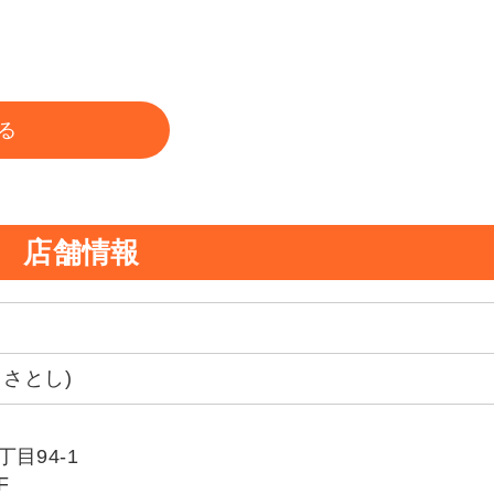
る
店舗情報
 さとし)
目94-1
F