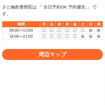
さと鍼灸整骨院は 「 当日予約OK 予約優先 」 で
す。
時間
月
火
水
木
金
土
日
祝
09:00〜12:00
◯
◯
◯
◯
◯
◯
休
休
16:00〜21:00
◯
◯
◯
◯
◯
休
休
休
周辺マップ