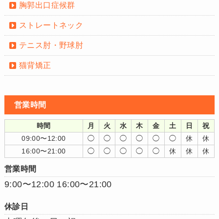
胸郭出口症候群
ストレートネック
テニス肘・野球肘
猫背矯正
営業時間
時間
月
火
水
木
金
土
日
祝
09:00〜12:00
◯
◯
◯
◯
◯
◯
休
休
16:00〜21:00
◯
◯
◯
◯
◯
休
休
休
営業時間
9:00〜12:00 16:00〜21:00
休診日